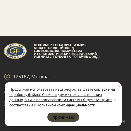
НЕКОММЕРЧЕСКАЯ ОРГАНИЗАЦИЯ
МЕЖДУНАРОДНЫЙ ФОНД
СОЦИАЛЬНО-ЭКОНОМИЧЕСКИХ
И ПОЛИТОЛОГИЧЕСКИХ ИССЛЕДОВАНИЙ
ИМЕНИ М.С. ГОРБАЧЕВА (ГОРБАЧЕВ-ФОНД)
125167, Москва
Ленинградский пр-кт 39, стр 14
Продолжая использовать наш ресурс, вы даете
согласие на
+7 495 945-59-99
обработку файлов Cookie и других пользовательских
данных, в т.ч. с использованием системы Яндекс Метрика
, в
gf@gorby.ru
соответствии с
Политикой конфиденциальности
Cогласие на обработку
Политика
принимаю
пользовательских данных
конфиденциальности