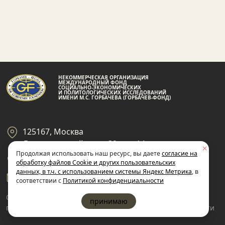
НЕКОММЕРЧЕСКАЯ ОРГАНИЗАЦИЯ
МЕЖДУНАРОДНЫЙ ФОНД
СОЦИАЛЬНО-ЭКОНОМИЧЕСКИХ
И ПОЛИТОЛОГИЧЕСКИХ ИССЛЕДОВАНИЙ
ИМЕНИ М.С. ГОРБАЧЕВА (ГОРБАЧЕВ-ФОНД)
125167, Москва
Ленинградский пр-кт 39, стр 14
Продолжая использовать наш ресурс, вы даете
согласие на
+7 495 945-59-99
обработку файлов Cookie и других пользовательских
данных, в т.ч. с использованием системы Яндекс Метрика
, в
gf@gorby.ru
соответствии с
Политикой конфиденциальности
Cогласие на обработку
Политика
принимаю
пользовательских данных
конфиденциальности