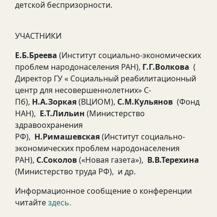
детской беспризорности.
УЧАСТНИКИ
Е.Б.Бреева
(Институт социально-экономических
проблем народонаселения РАН),
Г.Г.Волкова
(
Директор ГУ « Социальный реабилитационный
центр для несовершеннолетних» С-
Пб),
Н.А.Зоркая
(ВЦИОМ),
С.М.Кульянов
(Фонд
НАН),
Е.Т.Лильин
(Министерство
здравоохранения
РФ),
Н.Римашевская
(Институт социально-
экономических проблем народонаселения
РАН),
С.Соколов
(«Новая газета»),
В.В.Терехина
(Министерство труда РФ), и др.
Информационное сообщение о конференции
читайте
здесь.