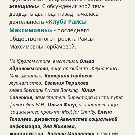
женщины»
С обсуждения этой темы
двадцать два года назад началась
«Клуба Раисы
деятельность
Максимовны»
- последнего
общественного проекта
Раисы
Максимовны Горбачевой.
На Круглом столе выступили
Ольга
Здравомыслова
, вице-президент «Клуба Раисы
Максимовны»,
Катерина Гордеева
,
журналистка,
Евгения Тюрикова
,
глава
Sberbank
Private
Banking
,
Юлия
Синеокая,
заместитель директора Института
философии РАН,
Ольга Флер
, основательница
социального проекта
Meet
for
Charity
,
Елена
Тополева
, директор
Агентства социальной
информации,
Яна Жиляева
,
журналистка,
Виктор Мироненко
,
ведущий