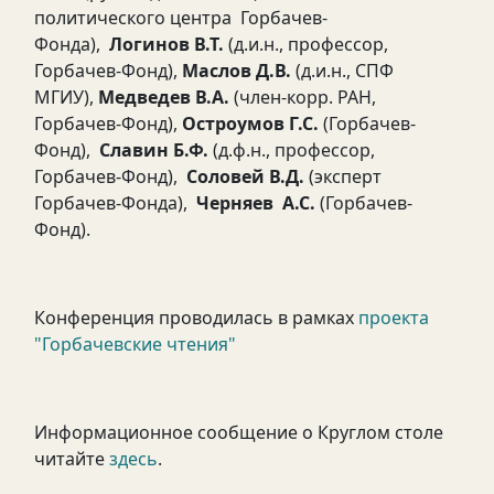
политического центра Горбачев-
Фонда),
Логинов В.Т.
(д.и.н., профессор,
Горбачев-Фонд),
Маслов Д.В.
(д.и.н., СПФ
МГИУ),
Медведев В.А.
(член-корр. РАН,
Горбачев-Фонд),
Остроумов Г.С.
(Горбачев-
Фонд),
Славин Б.Ф.
(д.ф.н., профессор,
Горбачев-Фонд),
Соловей В.Д.
(эксперт
Горбачев-Фонда),
Черняев А.С.
(Горбачев-
Фонд).
Конференция проводилась в рамках
проекта
"Горбачевские чтения"
Информационное сообщение о Круглом столе
читайте
здесь
.