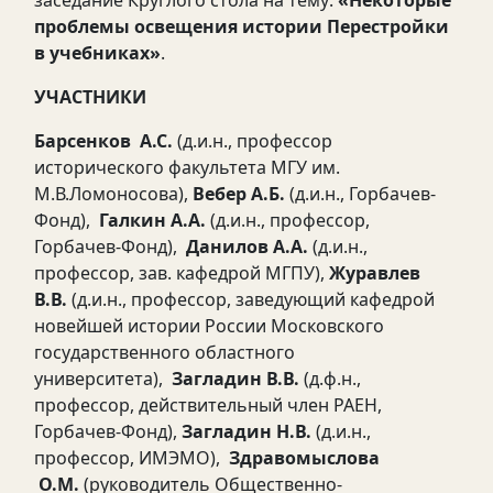
заседание Круглого стола на тему:
«Некоторые
проблемы освещения истории Перестройки
в учебниках»
.
УЧАСТНИКИ
Барсенков А.С.
(д.и.н., профессор
исторического факультета МГУ им.
М.В.Ломоносова),
Вебер А.Б.
(д.и.н., Горбачев-
Фонд),
Галкин А.А.
(д.и.н., профессор,
Горбачев-Фонд),
Данилов А.А.
(д.и.н.,
профессор, зав. кафедрой МГПУ),
Журавлев
В.В.
(д.и.н., профессор, заведующий кафедрой
новейшей истории России Московского
государственного областного
университета),
Загладин В.В.
(д.ф.н.,
профессор, действительный член РАЕН,
Горбачев-Фонд),
Загладин Н.В.
(д.и.н.,
профессор, ИМЭМО),
Здравомыслова
О.М.
(руководитель Общественно-