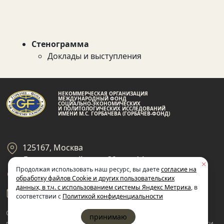
Стенограмма
Доклады и выступления
НЕКОММЕРЧЕСКАЯ ОРГАНИЗАЦИЯ
МЕЖДУНАРОДНЫЙ ФОНД
СОЦИАЛЬНО-ЭКОНОМИЧЕСКИХ
И ПОЛИТОЛОГИЧЕСКИХ ИССЛЕДОВАНИЙ
ИМЕНИ М.С. ГОРБАЧЕВА (ГОРБАЧЕВ-ФОНД)
125167, Москва
Ленинградский пр-кт 39, стр 14
Продолжая использовать наш ресурс, вы даете
согласие на
+7 495 945-59-99
обработку файлов Cookie и других пользовательских
данных, в т.ч. с использованием системы Яндекс Метрика
, в
gf@gorby.ru
соответствии с
Политикой конфиденциальности
Cогласие на обработку
Политика
принимаю
пользовательских данных
конфиденциальности