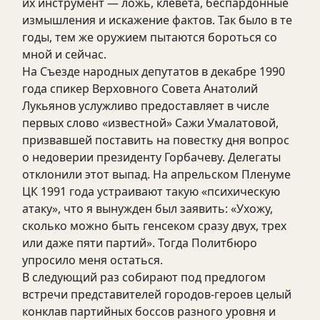
их инструмент — ложь, клевета, беспардонные
измышления и искажение фактов. Так было в те
годы, тем же оружием пытаются бороться со
мной и сейчас.
На Съезде народных депутатов в декабре 1990
года спикер Верховного Совета Анатолий
Лукьянов услужливо предоставляет в числе
первых слово «известной» Сажи Умалатовой,
призвавшей поставить на повестку дня вопрос
о недоверии президенту Горбачеву. Делегаты
отклонили этот выпад. На апрельском Пленуме
ЦК 1991 года устраивают такую «психическую
атаку», что я вынужден был заявить: «Ухожу,
сколько можно быть генсеком сразу двух, трех
или даже пяти партий». Тогда Политбюро
упросило меня остаться.
В следующий раз собирают под предлогом
встречи представителей городов-героев целый
конклав партийных боссов разного уровня и