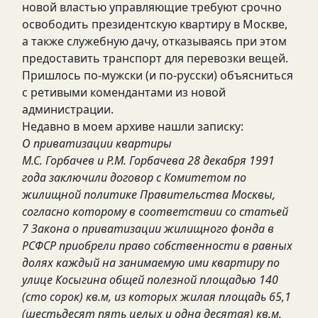
новой властью управляющие требуют срочно
освободить президентскую квартиру в Москве,
а также служебную дачу, отказываясь при этом
предоставить транспорт для перевозки вещей.
Пришлось по-мужски (и по-русски) объясниться
с ретивыми комендантами из новой
администрации.
Недавно в моем архиве нашли записку:
О приватизации квартиры
М.С. Горбачев и Р.М. Горбачева 28 декабря 1991
года заключили договор с Комитетом по
жилищной политике Правительства Москвы,
согласно которому в соответствии со статьей
7 Закона о приватизации жилищного фонда в
РСФСР приобрели право собственности в равных
долях каждый на занимаемую ими квартиру по
улице Косыгина общей полезной площадью 140
(сто сорок) кв.м, из которых жилая площадь 65,1
(шестьдесят пять целых и одна десятая) кв.м.