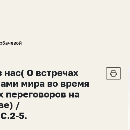
орбачевой
 нас( О встречах
нами мира во время
х переговоров на
е) /
С.2-5.