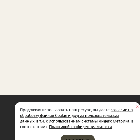
НЕКОММЕРЧЕСКАЯ ОРГАНИЗАЦИЯ
Продолжая использовать наш ресурс, вы даете
согласие на
МЕЖДУНАРОДНЫЙ ФОНД
СОЦИАЛЬНО-ЭКОНОМИЧЕСКИХ
обработку файлов Cookie и других пользовательских
И ПОЛИТОЛОГИЧЕСКИХ ИССЛЕДОВ
данных, в т.ч. с использованием системы Яндекс Метрика
, в
ИМЕНИ М.С. ГОРБАЧЕВА (ГОРБАЧЕВ-
соответствии с
Политикой конфиденциальности
принимаю