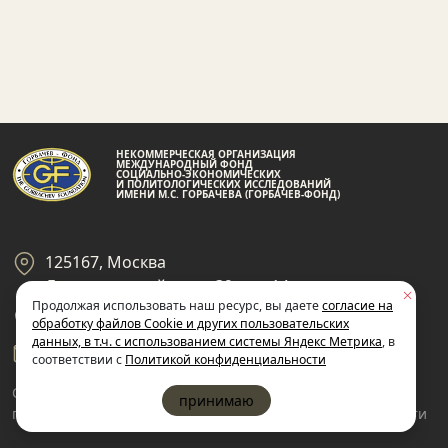
НЕКОММЕРЧЕСКАЯ ОРГАНИЗАЦИЯ
МЕЖДУНАРОДНЫЙ ФОНД
СОЦИАЛЬНО-ЭКОНОМИЧЕСКИХ
И ПОЛИТОЛОГИЧЕСКИХ ИССЛЕДОВАНИЙ
ИМЕНИ М.С. ГОРБАЧЕВА (ГОРБАЧЕВ-ФОНД)
125167, Москва
Ленинградский пр-кт 39, стр 14
Продолжая использовать наш ресурс, вы даете
согласие на
+7 495 945-59-99
обработку файлов Cookie и других пользовательских
данных, в т.ч. с использованием системы Яндекс Метрика
, в
gf@gorby.ru
соответствии с
Политикой конфиденциальности
Cогласие на обработку
Политика
принимаю
пользовательских данных
конфиденциальности