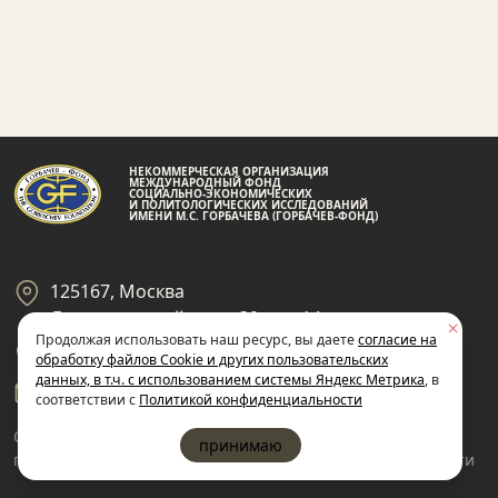
НЕКОММЕРЧЕСКАЯ ОРГАНИЗАЦИЯ
МЕЖДУНАРОДНЫЙ ФОНД
СОЦИАЛЬНО-ЭКОНОМИЧЕСКИХ
И ПОЛИТОЛОГИЧЕСКИХ ИССЛЕДОВАНИЙ
ИМЕНИ М.С. ГОРБАЧЕВА (ГОРБАЧЕВ-ФОНД)
125167, Москва
Ленинградский пр-кт 39, стр 14
Продолжая использовать наш ресурс, вы даете
согласие на
+7 495 945-59-99
обработку файлов Cookie и других пользовательских
данных, в т.ч. с использованием системы Яндекс Метрика
, в
gf@gorby.ru
соответствии с
Политикой конфиденциальности
Cогласие на обработку
Политика
принимаю
пользовательских данных
конфиденциальности