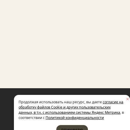
НЕКОММЕРЧЕСКАЯ ОРГАНИЗАЦИЯ
Продолжая использовать наш ресурс, вы даете
согласие на
МЕЖДУНАРОДНЫЙ ФОНД
СОЦИАЛЬНО-ЭКОНОМИЧЕСКИХ
обработку файлов Cookie и других пользовательских
И ПОЛИТОЛОГИЧЕСКИХ ИССЛЕДОВ
данных, в т.ч. с использованием системы Яндекс Метрика
, в
ИМЕНИ М.С. ГОРБАЧЕВА (ГОРБАЧЕВ-
соответствии с
Политикой конфиденциальности
принимаю