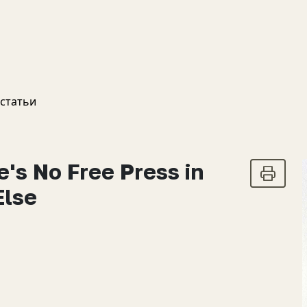
 статьи
's No Free Press in
Else