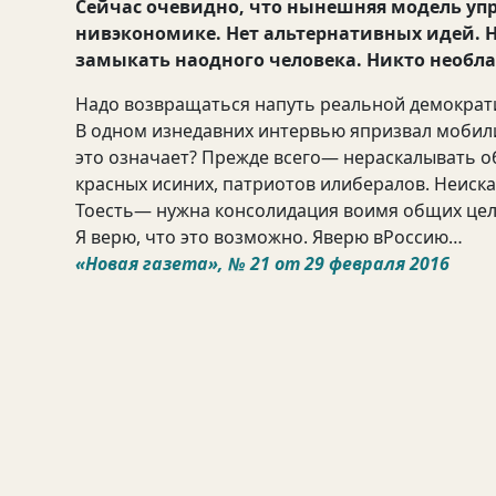
Сейчас очевидно, что нынешняя модель уп
нивэкономике. Нет альтернативных идей. Н
замыкать наодного человека. Никто необл
Надо возвращаться напуть реальной демократ
В одном изнедавних интервью япризвал мобили
это означает? Прежде всего— нераскалывать о
красных исиних, патриотов илибералов. Неиска
Тоесть— нужна консолидация воимя общих цел
Я верю, что это возможно. Яверю вРоссию…
«Новая газета», № 21 от 29 февраля 2016