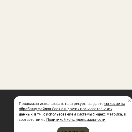
НЕКОММЕРЧЕСКАЯ ОРГАНИЗАЦИЯ
Продолжая использовать наш ресурс, вы даете
согласие на
МЕЖДУНАРОДНЫЙ ФОНД
СОЦИАЛЬНО-ЭКОНОМИЧЕСКИХ
обработку файлов Cookie и других пользовательских
И ПОЛИТОЛОГИЧЕСКИХ ИССЛЕДОВ
данных, в т.ч. с использованием системы Яндекс Метрика
, в
ИМЕНИ М.С. ГОРБАЧЕВА (ГОРБАЧЕВ-
соответствии с
Политикой конфиденциальности
принимаю