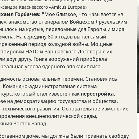
ксандра Квасневского «Amicus Europae» .
хаил Горбачев: "
Мое близкое, что называется «в
ле», знакомство с генералом Войцехом Ярузельским
ишлось на крутые, переломные для Европы и мира
емена. На середину 80-х годов выпал самый
пряженный период холодной войны. Мощные
уппировки НАТО и Варшавского Договора с их
и друг другу. Гонка вооружений приобрела
реальная угроза ядерного апокалипсиса.
одимость основательных перемен. Становились
. Командно-административная система
курс, который стал известен как
перестройка
,
зе на демократизацию государства и общества,
-технического развития. Основательное изменение
доровления внешнеполитической среды,
яния Восток-Запад.
обственном доме, мы должны были признать свободу