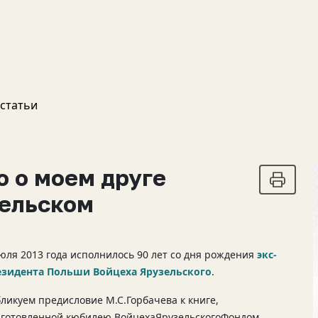
 статьи
о о моем друге
зельском
юля 2013 года исполнилось 90 лет со дня рождения
экс-
езидента Польши Войцеха Ярузельского
.
ликуем предисловие М.С.Горбачева к книге,
дготовленной кюбилею ВойцехаЯрузельскогоФондом