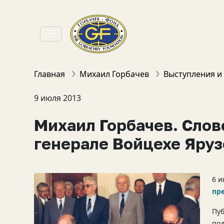
Главная
Михаил Горбачев
Выступления и
9 июля 2013
Михаил Горбачев. Слов
генерале Войцехе Яру
6 и
пр
Пуб
по