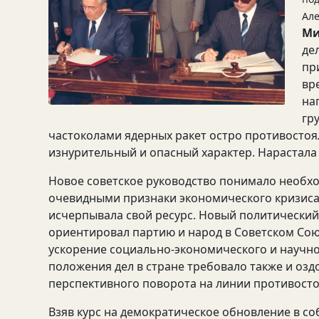
Але
Ми
де
пр
вр
на
гр
частоколами ядерных ракет остро противостоял
изнурительный и опасный характер. Нарастала 
Новое советское руководство понимало необх
очевидными признаки экономического кризиса
исчерпывала свой ресурс. Новый политический 
ориентировал партию и народ в Советском Сою
ускорение социально-экономического и научно
положения дел в стране требовало также и оз
перспективного поворота на линии противосто
Взяв курс на демократическое обновление в с