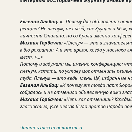
Интервью М.С.Горбачева журналу «Новое вре
Евгения Альбац:
«
…Почему для объявления пол
ренцию? Не пленум, не съезд, как Хрущев в 56-м,
личности Сталина, но со брали именно конфере
Михаил Горбачев:
«Пленум — это в значительн
к бю рократии. А в это время, когда у нас нака 
мест. <…>
Потому и задумали мы именно конференцию: что
пленум, кстати, по уставу мог отменить решени
туда. Пленум — это ведь члены ЦК, избранные на
Евгения Альбац:
«И почему же тогда партбюрок
собралась и не отменила объявленную вами глас
Михаил Горбачев:
«Нет, как отменишь? Каждый
гласностью, уже нельзя было против народа во
Читать текст полностью