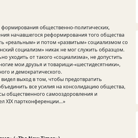
о г о формирования общественно-политических,
бления начавшегося реформирования того общества
ать «реальным» и потом «развитым» социализмом со
нский социализм» никак не мог служить образцом.
о уходить от такого «социализма», не допустить
многие мои друзья и товарищи-«шестидесятники»,
ого и демократического.
 видел выход в том, чтобы предотвратить
 объединить все усилия на консолидацию общества,
ссы общественного самооздоровления и
ел ХIХ партконференции…»