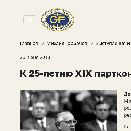
Главная
Михаил Горбачев
Выступления и
26 июня 2013
К 25-летию XIX партк
Дв
Мо
ре
ре
Кл