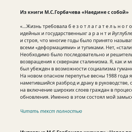
Из книги М.С.Горбачева «Наедине с собой»
«…Жизнь требовала б е з о т л а г а т е л ь н 
идейных и государственныхг а р а н т и йуглу
и строя, что многие годы было принято назыв
всеми «деформациями» и тупиками. Нет, «стали
Необходимо было последовательно и решительн
возвращения к сквернам сталинизма. Я, как и 
был убежден в возможности социализма гуманн
На новом опасном перепутье весны 1988 года я
наметившийся разброд и драку в руководстве,
на включение широких слоев граждан в проце
обновления. Именно в этом состоял мой замыс
Читать текст полностью