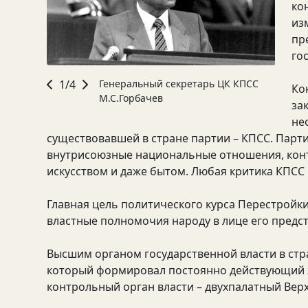
ко
из
пр
го
1/4
Генеральный секретарь ЦК КПСС
Ко
М.С.Горбачев
за
не
существовавшей в стране партии – КПСС. Парт
внутрисоюзные национальные отношения, конт
искусством и даже бытом. Любая критика КПСС
Главная цель политического курса Перестройк
властные полномочия народу в лице его предс
Высшим органом государственной власти в стр
который формировал постоянно действующий 
контрольный орган власти – двухпалатный Вер