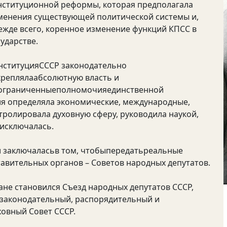
нституционной реформы, которая предполагала
менения существующей политической системы и,
ежде всего, коренное изменение функций КПСС в
сударстве.
нституцияСССР законодательно
креплялаабсолютную власть и
ограниченныеполномочияединственной
ия определяла экономические, международные,
ролировала духовную сферу, руководила наукой,
 исключалась.
и заключаласьв том, чтобыпередатьреальные
тавительных органов – Советов народных депутатов.
ане становился Съезд народных депутатов СССР,
законодательный, распорядительный и
ховный Совет СССР.