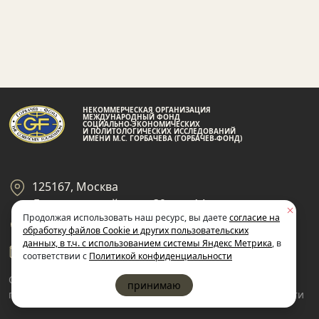
НЕКОММЕРЧЕСКАЯ ОРГАНИЗАЦИЯ
МЕЖДУНАРОДНЫЙ ФОНД
СОЦИАЛЬНО-ЭКОНОМИЧЕСКИХ
И ПОЛИТОЛОГИЧЕСКИХ ИССЛЕДОВАНИЙ
ИМЕНИ М.С. ГОРБАЧЕВА (ГОРБАЧЕВ-ФОНД)
125167, Москва
Ленинградский пр-кт 39, стр 14
Продолжая использовать наш ресурс, вы даете
согласие на
+7 495 945-59-99
обработку файлов Cookie и других пользовательских
данных, в т.ч. с использованием системы Яндекс Метрика
, в
gf@gorby.ru
соответствии с
Политикой конфиденциальности
Cогласие на обработку
Политика
принимаю
пользовательских данных
конфиденциальности