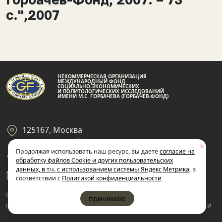
с.",2007
НЕКОММЕРЧЕСКАЯ ОРГАНИЗАЦИЯ
МЕЖДУНАРОДНЫЙ ФОНД
СОЦИАЛЬНО-ЭКОНОМИЧЕСКИХ
И ПОЛИТОЛОГИЧЕСКИХ ИССЛЕДОВАНИЙ
ИМЕНИ М.С. ГОРБАЧЕВА (ГОРБАЧЕВ-ФОНД)
125167, Москва
Ленинградский пр-кт 39, стр 14
Продолжая использовать наш ресурс, вы даете
согласие на
+7 495 945-59-99
обработку файлов Cookie и других пользовательских
данных, в т.ч. с использованием системы Яндекс Метрика
, в
gf@gorby.ru
соответствии с
Политикой конфиденциальности
Cогласие на обработку
Политика
принимаю
пользовательских данных
конфиденциальности