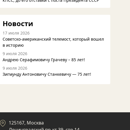
КПСС, до его отставки с поста Президента СССР
Новости
17 июля 2026
Советско-американский телемост, который вошел
в историю
9 июля 2026
Андрею Серафимовичу Грачеву – 85 лет!
9 июля 2026
Зигмунду Антоновичу Станкевичу — 75 лет!
125167, Москва
Ленинградский пр-кт 39, стр 14