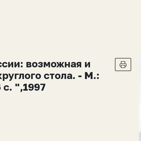
сии: возможная и
углого стола. - М.:
 с. ",1997