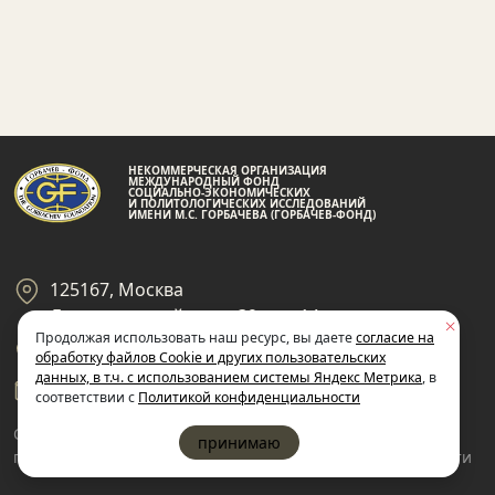
НЕКОММЕРЧЕСКАЯ ОРГАНИЗАЦИЯ
МЕЖДУНАРОДНЫЙ ФОНД
СОЦИАЛЬНО-ЭКОНОМИЧЕСКИХ
И ПОЛИТОЛОГИЧЕСКИХ ИССЛЕДОВАНИЙ
ИМЕНИ М.С. ГОРБАЧЕВА (ГОРБАЧЕВ-ФОНД)
125167, Москва
Ленинградский пр-кт 39, стр 14
Продолжая использовать наш ресурс, вы даете
согласие на
+7 495 945-59-99
обработку файлов Cookie и других пользовательских
данных, в т.ч. с использованием системы Яндекс Метрика
, в
gf@gorby.ru
соответствии с
Политикой конфиденциальности
Cогласие на обработку
Политика
принимаю
пользовательских данных
конфиденциальности