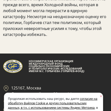
прежде всего, время Холодной войны, которая в
любой момент могла перерасти в ядерную
катастрофу. Несмотря на неоднозначную оценку его
политики, Горбачев стал тем политиком, который
приложил невероятные усилия к тому, чтобы этой
катастрофы избежать.
НЕКОММЕРЧЕСКАЯ ОРГАНИЗАЦИЯ
МЕЖДУНАРОДНЫЙ ФОНД
СОЦИАЛЬНО-ЭКОНОМИЧЕСКИХ
И ПОЛИТОЛОГИЧЕСКИХ ИССЛЕДОВАНИЙ
ИМЕНИ М.С. ГОРБАЧЕВА (ГОРБАЧЕВ-ФОНД)
125167, Москва
Ленинградский пр-кт 39, стр 14
Продолжая использовать наш ресурс, вы даете
согласие на
+7 495 945-59-99
обработку файлов Cookie и других пользовательских
данных, в т.ч. с использованием системы Яндекс Метрика
, в
gf@gorby.ru