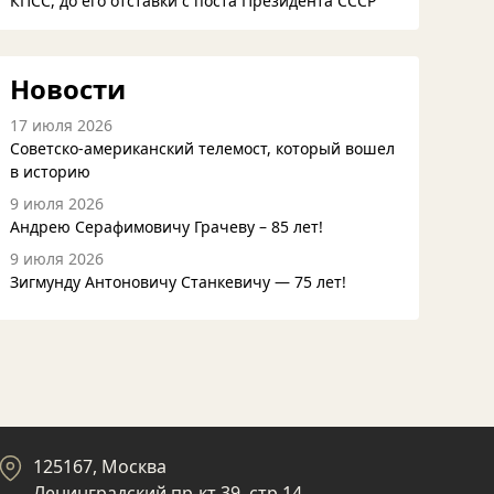
КПСС, до его отставки с поста Президента СССР
Новости
17 июля 2026
Советско-американский телемост, который вошел
в историю
9 июля 2026
Андрею Серафимовичу Грачеву – 85 лет!
9 июля 2026
Зигмунду Антоновичу Станкевичу — 75 лет!
125167, Москва
Ленинградский пр-кт 39, стр 14