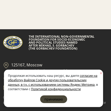
THE INTERNATIONAL NON-GOVERNMENTAL
FOUNDATION FOR SOCIO-ECONOMIC
AND POLITICAL STUDIES NAMED
AFTER MIKHAIL S. GORBACHEV
(THE GORBACHEV FOUNDATION)
125167, Moscow
39 Leningradsky Ave., page 14
Продолжая использовать наш ресурс, вы даете
согласие на
+7 495 945-59-99
обработку файлов Cookie и других пользовательских
данных, в т.ч. с использованием системы Яндекс Метрика
, в
gf@gorby.ru
соответствии с
Политикой конфиденциальности
Cогласие на обработку
Политика
принимаю
пользовательских данных
конфиденциальности