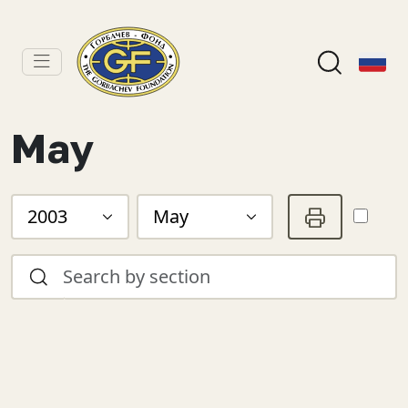
May
2003
May