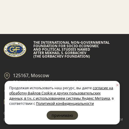
THE INTERNATIONAL NON-GOVERNMENTAL
FOUNDATION FOR SOCIO-ECONOMIC
AND POLITICAL STUDIES NAMED
AFTER MIKHAIL S. GORBACHEV
(THE GORBACHEV FOUNDATION)
125167, Moscow
39 Leningradsky Ave., page 14
Продолжая использовать наш ресурс, вы даете
согласие на
+7 495 945-59-99
обработку файлов Cookie и других пользовательских
данных, в т.ч. с использованием системы Яндекс Метрика
, в
gf@gorby.ru
соответствии с
Политикой конфиденциальности
Cогласие на обработку
Политика
принимаю
пользовательских данных
конфиденциальности